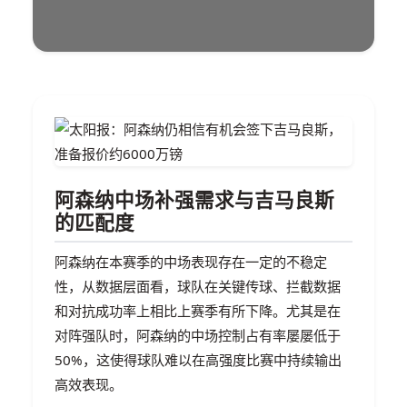
阿森纳中场补强需求与吉马良斯
的匹配度
阿森纳在本赛季的中场表现存在一定的不稳定
性，从数据层面看，球队在关键传球、拦截数据
和对抗成功率上相比上赛季有所下降。尤其是在
对阵强队时，阿森纳的中场控制占有率屡屡低于
50%，这使得球队难以在高强度比赛中持续输出
高效表现。