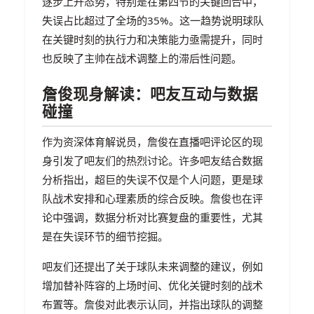
逐步上升态势，特别是在第四节的关键回合中，
失误占比超过了全场的35%。这一趋势说明球队
在关键时刻的执行力和决策能力亟需提升，同时
也反映了主帅在战术调整上的滞后性问题。
詹俊现身解读：吧友互动与数据
碰撞
作为资深体育解说员，詹俊在直播吧评论区的现
身引发了吧友们的热烈讨论。许多吧友结合数据
分析指出，超巨的失误不仅是个人问题，更是球
队战术安排和心理素质的综合反映。詹俊也在评
论中强调，数据分析对比赛复盘的重要性，尤其
是在失误环节的细节挖掘。
吧友们还提出了关于球队未来调整的建议，例如
增加替补阵容的上场时间、优化关键时刻的战术
布置等。詹俊对此表示认同，并指出球队的调整