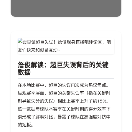
詹俊解读：超巨失误背后的关键
数据
在本场比赛中，超巨的失误再次成为热议焦点。
纵观赛季层面，超巨的关键失误率（指在关键时
刻导致失分的失误）相比上赛季上升了约15%。
这一数据与球队本赛季在关键时刻的得分效率下
滑形成了鲜明对比，暴露了球队在高强度对抗中
的短板。