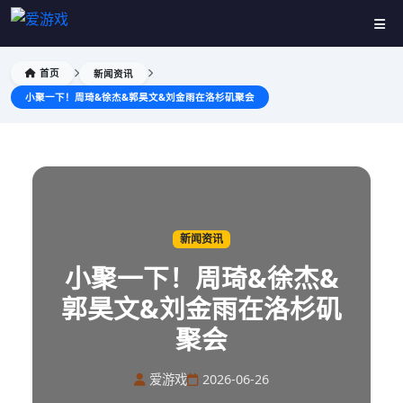
首页
新闻资讯
小聚一下！周琦&徐杰&郭昊文&刘金雨在洛杉矶聚会
新闻资讯
小聚一下！周琦&徐杰&
郭昊文&刘金雨在洛杉矶
聚会
爱游戏
2026-06-26