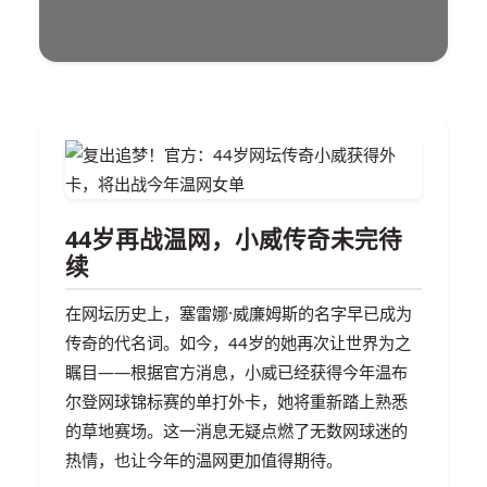
44岁再战温网，小威传奇未完待
续
在网坛历史上，塞雷娜·威廉姆斯的名字早已成为
传奇的代名词。如今，44岁的她再次让世界为之
瞩目——根据官方消息，小威已经获得今年温布
尔登网球锦标赛的单打外卡，她将重新踏上熟悉
的草地赛场。这一消息无疑点燃了无数网球迷的
热情，也让今年的温网更加值得期待。