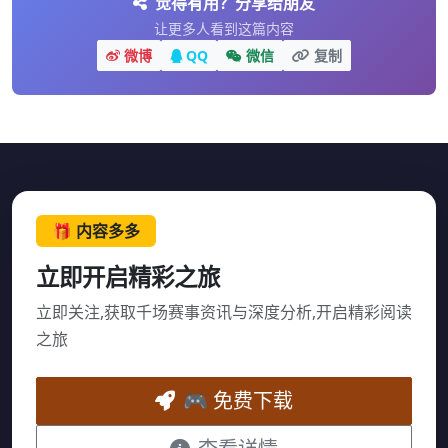
觉得有用？分享给朋友
让更多人看到这篇内容
微博
QQ
微信
复制
🎁 内容多多
立即开启精彩之旅
立即关注,获取千场赛事资讯与深度分析,开启精彩阅读
之旅
🎮 免费下载