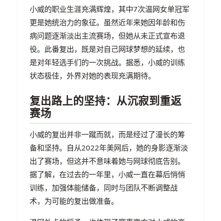
小威的职业生涯充满辉煌，其中7次温网女单冠军
更是她统治力的象征。虽然近年来她因年龄和伤
病问题逐渐淡出主流赛场，但她从未正式宣布退
役。此番复出，既是对自己网球梦想的延续，也
是对年轻选手们的一次挑战。据悉，小威的训练
状态极佳，外界对她的表现充满期待。
复出路上的坚持：从沉寂到重返
赛场
小威的复出并非一蹴而就，而是经过了漫长的筹
备和坚持。自从2022年美网后，她的身影逐渐淡
出了赛场，但这并不意味着她与网球彻底告别。
据了解，在过去的一年里，小威一直在幕后悄悄
训练，加强体能储备，同时与团队不断调整战
术，为可能的复出做准备。