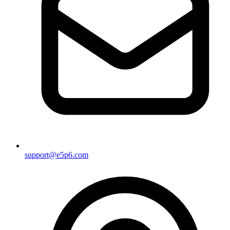
support@e5p6.com