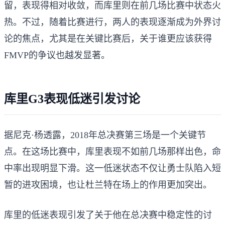
留，表现得相对收敛，而库里则在前几场比赛中状态火
热。不过，随着比赛进行，两人的表现逐渐成为外界讨
论的焦点，尤其是在关键比赛后，关于谁更应该获得
FMVP的争议也越发显著。
库里G3表现低迷引发讨论
据尼克·杨透露，2018年总决赛第三场是一个关键节
点。在这场比赛中，库里表现不如前几场那样出色，命
中率出现明显下滑。这一低迷状态不仅让勇士队陷入短
暂的进攻困境，也让杜兰特在场上的作用更加突出。
库里的低迷表现引发了关于他在总决赛中稳定性的讨