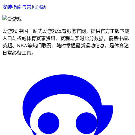
安装指南与常见问题
爱游戏-中国一站式爱游戏体育服务官网，提供官方正版下载
入口与权威体育赛事资讯、赛程与实时比分数据，覆盖中超、
英超、NBA等热门联赛。随时掌握最新运动信息，是体育迷
日常必备工具。
WeChat