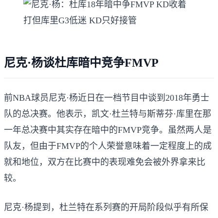
尼克·杨谈杜库暗中竞争FMVP
前NBA球员尼克·杨近日在一档节目中谈到2018年勇士
队的总决赛。他表示，凯文·杜兰特与斯蒂芬·库里在那
一年总决赛中其实存在暗中的FMVP竞争。虽然两人是
队友，但由于FMVP的个人荣誉意味着一定程度上的成
就和地位，双方在比赛中的表现难免会被外界拿来比
较。
尼克·杨提到，杜兰特在系列赛的开局阶段似乎有所保