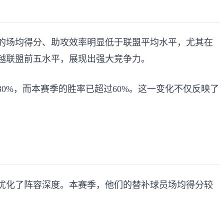
的场均得分、助攻效率明显低于联盟平均水平，尤其在
越联盟前五水平，展现出强大竞争力。
0%，而本赛季的胜率已超过60%。这一变化不仅反映了
优化了阵容深度。本赛季，他们的替补球员场均得分较