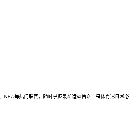
、NBA等热门联赛。随时掌握最新运动信息，是体育迷日常必