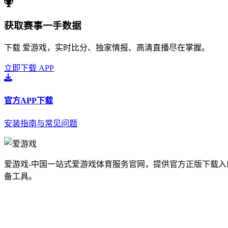
获取赛事一手数据
下载 爱游戏，实时比分、独家情报、高清直播尽在掌握。
立即下载 APP
官方APP下载
安装指南与常见问题
爱游戏-中国一站式爱游戏体育服务官网，提供官方正版下载入
备工具。
WeChat